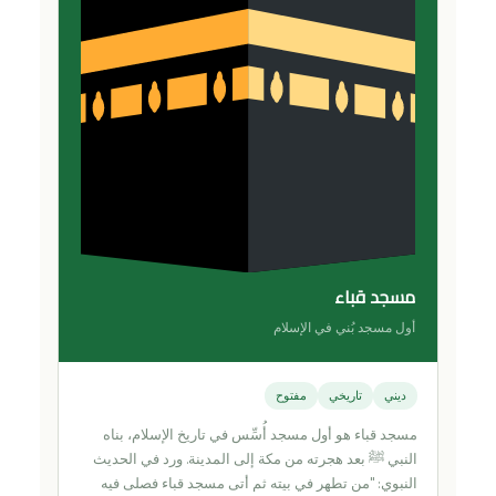
مسجد قباء
أول مسجد بُني في الإسلام
ديني
تاريخي
مفتوح
مسجد قباء هو أول مسجد أُسِّس في تاريخ الإسلام، بناه
النبي ﷺ بعد هجرته من مكة إلى المدينة. ورد في الحديث
النبوي: "من تطهر في بيته ثم أتى مسجد قباء فصلى فيه