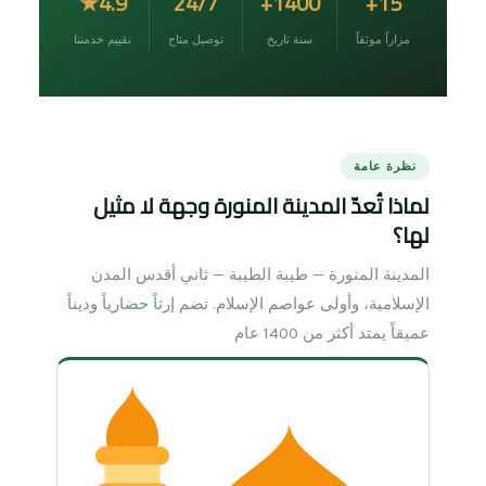
4.9★
24/7
1400+
15+
مزاراً موثقاً
سنة تاريخ
توصيل متاح
تقييم خدمتنا
نظرة عامة
لماذا تُعدّ المدينة المنورة وجهة لا مثيل
لها؟
المدينة المنورة — طيبة الطيبة — ثاني أقدس المدن
الإسلامية، وأولى عواصم الإسلام. تضم إرثاً حضارياً وديناً
عميقاً يمتد أكثر من 1400 عام