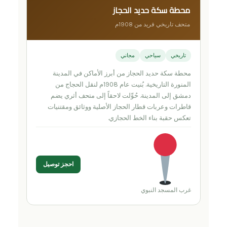
محطة سكة حديد الحجاز
متحف تاريخي فريد من 1908م
تاريخي
سياحي
مجاني
محطة سكة حديد الحجاز من أبرز الأماكن في المدينة
المنورة التاريخية. بُنيت عام 1908م لنقل الحجاج من
دمشق إلى المدينة. حُوِّلت لاحقاً إلى متحف أثري يضم
قاطرات وعربات قطار الحجاز الأصلية ووثائق ومقتنيات
تعكس حقبة بناء الخط الحجازي.
احجز توصيل
غرب المسجد النبوي