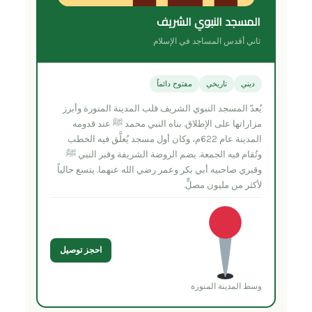
المسجد النبوي الشريف
ثاني أقدس المساجد في الإسلام
ديني
تاريخي
مفتوح دائماً
يُعدّ المسجد النبوي الشريف قلب المدينة المنورة وأبرز
مزاراتها على الإطلاق. بناه النبي محمد ﷺ عند قدومه
المدينة عام 622م، وكان أول مسجد يُعلَّق فيه الخطب
وتُقام فيه الجمعة. يضم الروضة الشريفة وقبر النبي ﷺ
وقبري صاحبيه أبي بكر وعمر رضي الله عنهما. يتسع حالياً
لأكثر من مليون مصلٍّ.
احجز توصيل
وسط المدينة المنورة