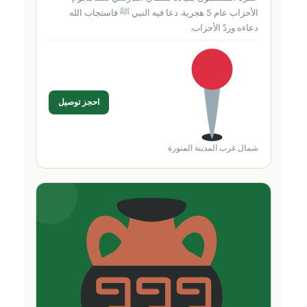
الأحزاب عام 5 هجرية. دعا فيه النبي ﷺ فاستجاب الله
دعاءه وردّ الأحزاب.
احجز توصيل
شمال غرب المدينة المنورة