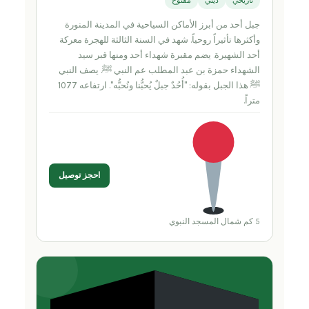
تاريخي
ديني
مفتوح
جبل أحد من أبرز الأماكن السياحية في المدينة المنورة
وأكثرها تأثيراً روحياً. شهد في السنة الثالثة للهجرة معركة
أحد الشهيرة. يضم مقبرة شهداء أحد ومنها قبر سيد
الشهداء حمزة بن عبد المطلب عم النبي ﷺ. يصف النبي
ﷺ هذا الجبل بقوله: "أُحُدٌ جبلٌ يُحبُّنا ونُحبُّه". ارتفاعه 1077
متراً.
احجز توصيل
5 كم شمال المسجد النبوي