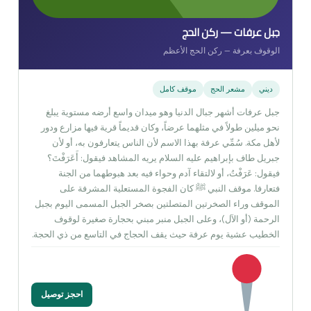
جبل عرفات — ركن الحج
الوقوف بعرفة — ركن الحج الأعظم
ديني
مشعر الحج
موقف كامل
جبل عرفات أشهر جبال الدنيا وهو ميدان واسع أرضه مستوية يبلغ
نحو ميلين طولاً في مثلهما عرضاً، وكان قديماً قرية فيها مزارع ودور
لأهل مكة. سُمِّي عرفة بهذا الاسم لأن الناس يتعارفون به، أو لأن
جبريل طاف بإبراهيم عليه السلام يريه المشاهد فيقول: أَعَرَفْتَ؟
فيقول: عَرَفْتُ، أو لالتقاء آدم وحواء فيه بعد هبوطهما من الجنة
فتعارفا. موقف النبي ﷺ كان الفجوة المستعلية المشرفة على
الموقف وراء الصخرتين المتصلتين بصخر الجبل المسمى اليوم بجبل
الرحمة (أو الآل)، وعلى الجبل منبر مبني بحجارة صغيرة لوقوف
الخطيب عشية يوم عرفة حيث يقف الحجاج في التاسع من ذي الحجة.
احجز توصيل