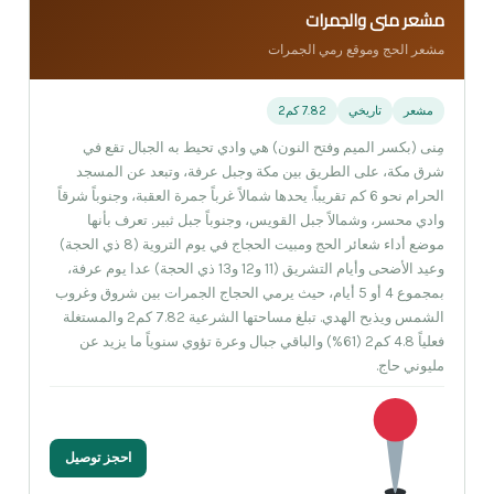
مشعر منى والجمرات
مشعر الحج وموقع رمي الجمرات
مشعر
تاريخي
7.82 كم2
مِنى (بكسر الميم وفتح النون) هي وادي تحيط به الجبال تقع في
شرق مكة، على الطريق بين مكة وجبل عرفة، وتبعد عن المسجد
الحرام نحو 6 كم تقريباً. يحدها شمالاً غرباً جمرة العقبة، وجنوباً شرقاً
وادي محسر، وشمالاً جبل القويس، وجنوباً جبل ثبير. تعرف بأنها
موضع أداء شعائر الحج ومبيت الحجاج في يوم التروية (8 ذي الحجة)
وعيد الأضحى وأيام التشريق (11 و12 و13 ذي الحجة) عدا يوم عرفة،
بمجموع 4 أو 5 أيام، حيث يرمي الحجاج الجمرات بين شروق وغروب
الشمس ويذبح الهدي. تبلغ مساحتها الشرعية 7.82 كم2 والمستغلة
فعلياً 4.8 كم2 (61%) والباقي جبال وعرة تؤوي سنوياً ما يزيد عن
مليوني حاج.
احجز توصيل