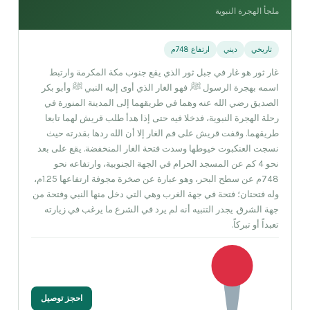
ملجأ الهجرة النبوية
تاريخي
ديني
ارتفاع 748م
غار ثور هو غار في جبل ثور الذي يقع جنوب مكة المكرمة وارتبط
اسمه بهجرة الرسول ﷺ. فهو الغار الذي أوى إليه النبي ﷺ وأبو بكر
الصديق رضي الله عنه وهما في طريقهما إلى المدينة المنورة في
رحلة الهجرة النبوية، فدخلا فيه حتى إذا هدأ طلب قريش لهما تابعا
طريقهما. وقفت قريش على فم الغار إلا أن الله ردها بقدرته حيث
نسجت العنكبوت خيوطها وسدت فتحة الغار المنخفضة. يقع على بعد
نحو 4 كم عن المسجد الحرام في الجهة الجنوبية، وارتفاعه نحو
748م عن سطح البحر، وهو عبارة عن صخرة مجوفة ارتفاعها 1.25م،
وله فتحتان؛ فتحة في جهة الغرب وهي التي دخل منها النبي وفتحة من
جهة الشرق. يجدر التنبيه أنه لم يرد في الشرع ما يرغب في زيارته
تعبداً أو تبركاً.
احجز توصيل