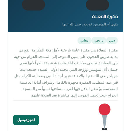
مقبرة المعلاة
مثوى أم المؤمنين خديجة رضي الله عنها
ديني
تاريخي
مجاني
مقبرة المعلاة هي مقبرة عامة تاريخية لأهل مكة المكرمة، تقع في
بداية طريق الحجون على يمين المتوجه إلى المسجد الحرام من جهة
حي المعابدة. تحظى بمكانة جليلة وتاريخية عريقة نظراً لأنها تضم
جثمان أمّ المؤمنين وزوجة النبي محمد الأولى السيدة خديجة بنت
خويلد رضي الله عنها، بالإضافة قبور أجداد النبي وصحابته الكرام مثل
قبر عبد المطلب. المقبرة مجهزة بالكامل بإشراف أمانة العاصمة
المقدسة، ويُفضل الدفن فيها لقرب مسافتها نسبياً من المسجد
الحرام حيث يُحمل الموتى إليها مباشرة بعد الصلاة عليهم.
احجز توصيل