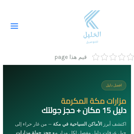
خطي
لى
لمحتوى
قيم هذا page
افضل دليل
مزارات مكة المكرمة
دليل 15 مكان + حجز جولتك
اكتشف أبرز
الأماكن السياحية في مكة
— من غار حراء إلى
جبل عرفات. دليل مفصل لكل مزار مع
حجز جولة مزارات