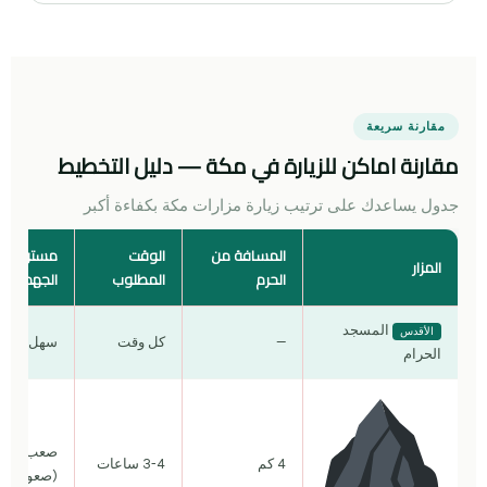
مقارنة سريعة
مقارنة اماكن للزيارة في مكة — دليل التخطيط
جدول يساعدك على ترتيب زيارة مزارات مكة بكفاءة أكبر
المسافة من
الوقت
مستوى
المزار
الحرم
المطلوب
الجهد
المسجد
الأقدس
—
كل وقت
سهل
الحرام
صعب
4 كم
3-4 ساعات
(صعود)