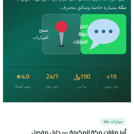
مكة
بسيارة خاصة وسائق محترف.
احجز
تصفح
جولة
المزارات
المزارات
15+
150﷼
24/7
4.9★
مزار موثق
يبدأ من
حجز متاح
تقييم العملاء
مزارات مكة
أبرز مزارات مكة المكرمة — دليل مفصل