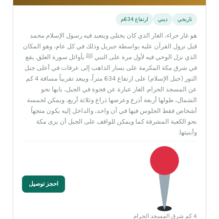
تاريخي
ديني
ارتفاع 634م
هو غار حراء، الغار الذي كان يختلي ويتعبد فيه رسول الإسلام محمد
قبل نزول القرآن عليه بواسطة جبريل وذلك في كل عام، وهو المكان
الذي نزل الوحي فيه لأول مرة على النبي ﷺ بأوائل سورة العلق. يقع
في شرق مكة المكرمة على يسار الذاهب إلى عرفات في أعلى جبل
النور (جبل الإسلام) على ارتفاع 634 متراً، ويبعد تقريباً مسافة 4 كم
عن المسجد الحرام. الغار عبارة عن فجوة في الجبل، بابها نحو
الشمال، طولها أربعة أذرع وعرضها ذراع وثلاثة أربع، ويمكن لخمسة
أشخاص فقط الجلوس فيها في آن واحد، والداخل إليه يكون متجهاً
نحو الكعبة المشرفة كما ويمكن للواقف على الجبل أن يرى مكة
وأبنيتها.
احجز توصيل
4 كم شرق المسجد الحرام