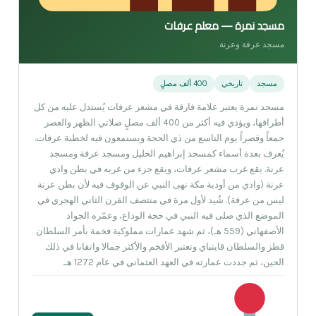
مسجد نمرة — معلم عرفات
مسجد عرفة وعرنة
مسجد
تاريخي
400 ألف مصلٍ
مسجد نمرة يعتبر علامة فارقة في مشعر عرفات يُستدل عليه من كل
أطرافها، ويؤدي فيه أكثر من 400 ألف مصلٍ صلاتي الظهر والعصر
جمعاً وقصراً يوم التاسع من ذي الحجة ويستمعون فيه لخطبة عرفات.
يُعرف بعدة أسماء كمسجد إبراهيم الخليل ومسجد عرفة ومسجد
عرنة. يقع غرب مشعر عرفات، ويقع جزء من غربه في بطن وادي
عرنة (وادي من أودية مكة نهى النبي عن الوقوف فيه لأن بطن عرنة
ليس من عرفة). شُيد لأول مرة في منتصف القرن الثاني الهجري في
الموضع الذي صلى فيه النبي في حجة الوداع، وعمّره الجواد
الأصفهاني (559 هـ)، ثم شهد عمارات مملوكية فخمة بأمر السلطان
قطز والسلطان قايتباي وتعتبر الأفخم والأكثر جمالا واتقانا في ذلك
الحين، ثم جددت عمارته في العهد العثماني في عام 1272 هـ.