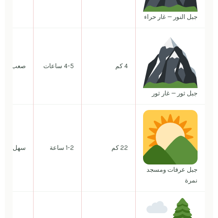
جبل النور — غار حراء
4 كم
4-5 ساعات
صعب جداً
جبل ثور — غار ثور
22 كم
1-2 ساعة
سهل
جبل عرفات ومسجد
نمرة