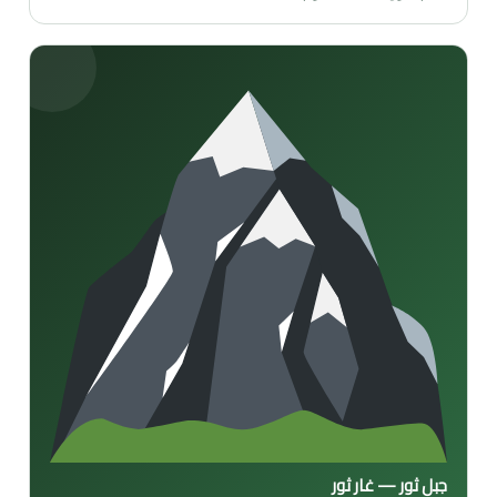
جبل ثور — غار ثور