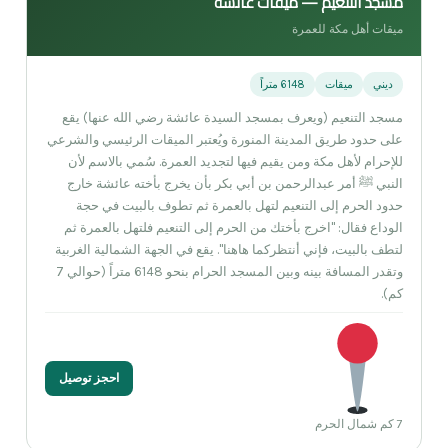
مسجد التنعيم — ميقات عائشة
ميقات أهل مكة للعمرة
ديني
ميقات
6148 متراً
مسجد التنعيم (ويعرف بمسجد السيدة عائشة رضي الله عنها) يقع
على حدود طريق المدينة المنورة ويُعتبر الميقات الرئيسي والشرعي
للإحرام لأهل مكة ومن يقيم فيها لتجديد العمرة. سُمي بالاسم لأن
النبي ﷺ أمر عبدالرحمن بن أبي بكر بأن يخرج بأخته عائشة خارج
حدود الحرم إلى التنعيم لتهل بالعمرة ثم تطوف بالبيت في حجة
الوداع فقال: "اخرج بأختك من الحرم إلى التنعيم فلتهل بالعمرة ثم
لتطف بالبيت، فإني أنتظركما هاهنا". يقع في الجهة الشمالية الغربية
وتقدر المسافة بينه وبين المسجد الحرام بنحو 6148 متراً (حوالي 7
كم).
احجز توصيل
7 كم شمال الحرم