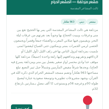
مشعر مزدلفة — المشعر الحرام
ثالث المشاعر المقدسة
مشعر
ديني
963 هكتار
مزدلفة هي ثالث المشاعر المقدسة التي يمر بها الحجيج تقع بين
منى وعرفات، ويبيت الحجاج بها وجوباً بعد نفرتهم من عرفات ليلة
النحر، ويقيمون فيها صلاتي المغرب والعشاء جمعاً وقصراً ويجمعون
الحصى لرمي الجمرات بمنى ويمكثون حتى الصباح ليفضوا لمنى.
سُميت بمزدلفة لنزول الناس بها في زلف الليل (أول الليل) أو
لازدلافهم وتقربهم وتدافعهم إليها زلفة واحدة (جميعاً). مزدلفة كلها
موقف عدا وادي محسر (وادٍ صغير يفصل بين منى ومزدلفة يسرع فيه
الحاج)، ويحدها شرقاً مفيض المأزمين وشمالاً جبل ثبير النصع. تبلغ
مساحتها 963 هكتاراً وتضم مسجد المشعر الحرام الذي ذكره الله في
القرآن، وشهد مشروعات تطويرية وتوسعة سعودية جبارة ليصبح
طوله 90م وعرضه 56م ويستوعب 12 ألف مصلٍ بـمنارتين بارتفاع
32م.
احجز توصيل