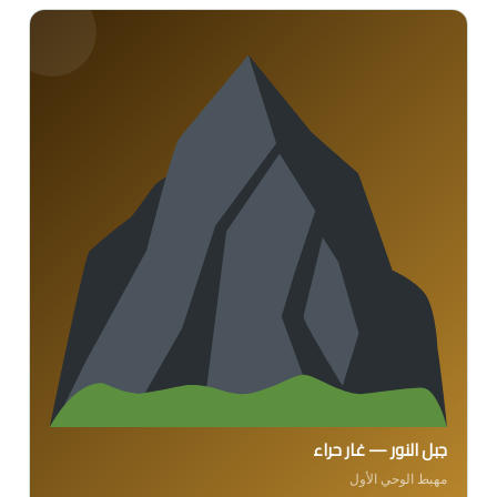
جبل النور — غار حراء
مهبط الوحي الأول