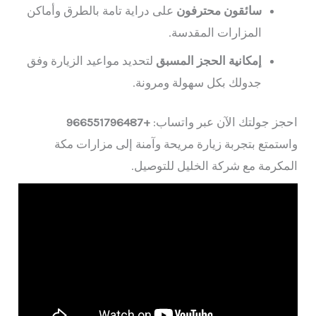
سائقون محترفون
على دراية تامة بالطرق وأماكن
المزارات المقدسة.
إمكانية الحجز المسبق
لتحديد مواعيد الزيارة وفق
جدولك بكل سهولة ومرونة.
احجز جولتك الآن عبر واتساب:
+966551796487
واستمتع بتجربة زيارة مريحة وآمنة إلى مزارات مكة
المكرمة مع شركة الخليل للتوصيل.