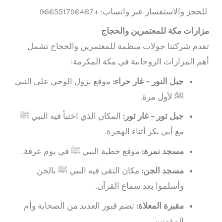
للحجز والاستفسار عبر واتساب: +966551796487
مزارات مكة للمعتمرين والحجاج
تقدم شركتنا جولات منظمة للمعتمرين والحجاج تشمل
أهم المزارات الروحانية في مكة المكرمة:
جبل النور – غار حراء:
موقع نزول الوحي على النبي
ﷺ لأول مرة.
جبل ثور – غار ثور:
المكان الذي اختبأ فيه النبي ﷺ
مع أبي بكر أثناء الهجرة.
مسجد نمرة:
موقع خطبة النبي ﷺ في يوم عرفة.
مسجد الجن:
مكان التقى فيه النبي ﷺ بالجن
وأسلموا بعد سماع القرآن.
مقبرة المعلاة:
تضم قبور العديد من الصحابة وأم
المؤمنين.