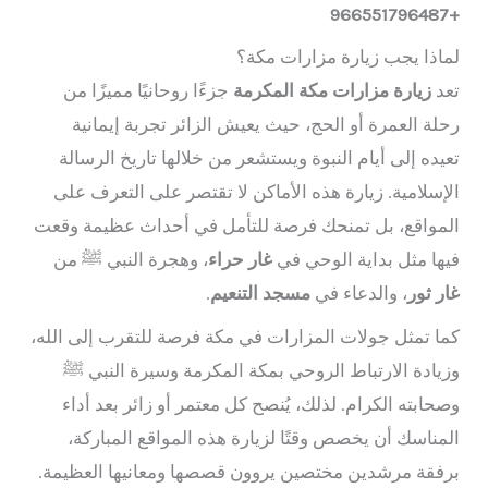
+966551796487
لماذا يجب زيارة مزارات مكة؟
تعد
زيارة مزارات مكة المكرمة
جزءًا روحانيًا مميزًا من
رحلة العمرة أو الحج، حيث يعيش الزائر تجربة إيمانية
تعيده إلى أيام النبوة ويستشعر من خلالها تاريخ الرسالة
الإسلامية. زيارة هذه الأماكن لا تقتصر على التعرف على
المواقع، بل تمنحك فرصة للتأمل في أحداث عظيمة وقعت
فيها مثل بداية الوحي في
غار حراء
، وهجرة النبي ﷺ من
غار ثور
، والدعاء في
مسجد التنعيم
.
كما تمثل جولات المزارات في مكة فرصة للتقرب إلى الله،
وزيادة الارتباط الروحي بمكة المكرمة وسيرة النبي ﷺ
وصحابته الكرام. لذلك، يُنصح كل معتمر أو زائر بعد أداء
المناسك أن يخصص وقتًا لزيارة هذه المواقع المباركة،
برفقة مرشدين مختصين يروون قصصها ومعانيها العظيمة.