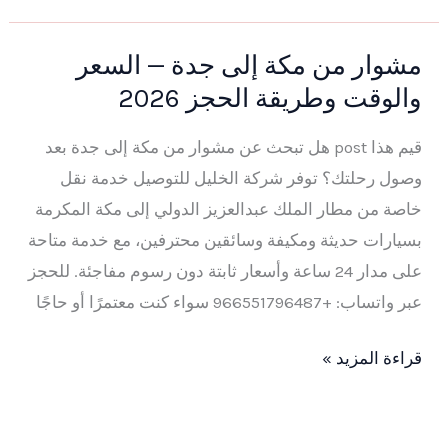
مشوار من مكة إلى جدة — السعر
مشوار
والوقت وطريقة الحجز 2026
من
مكة
قيم هذا post هل تبحث عن مشوار من مكة إلى جدة بعد
إلى
وصول رحلتك؟ توفر شركة الخليل للتوصيل خدمة نقل
جدة
خاصة من مطار الملك عبدالعزيز الدولي إلى مكة المكرمة
—
بسيارات حديثة ومكيفة وسائقين محترفين، مع خدمة متاحة
السعر
على مدار 24 ساعة وأسعار ثابتة دون رسوم مفاجئة. للحجز
والوقت
عبر واتساب: +966551796487 سواء كنت معتمرًا أو حاجًا
وطريقة
الحجز
قراءة المزيد »
2026