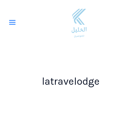
خطي
لى
لمحتوى
latravelodge