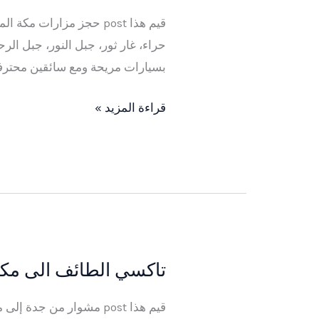
مزارات
قيم هذا post حجز مزارات
مكة
حراء، غار ثور، جبل النور، جبل ا
المكرمة
بسيارات مريحة ومع سائقين محترفي
للمعتمرين
–
قراءة المزيد »
جولة
مزارات
مكة
(
الحرم)
2025
تاكسي الطائف الى مكة 
تاكسي
الطائف
قيم هذا post مشوار من 
الى