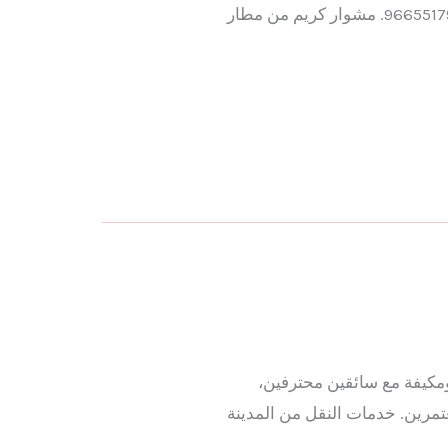
خدمة توصيل مريحة وآمنة، مع سائق محترف لضمان وصولك في راحة تامة للحجز عبر واتساب 966551796487. مشوار كريم من مطار
ثة ومكيفة مع سائقين محترفين،
حرم أو الفندق، وخدمة متاحة 24 ساعة للحجاج والمعتمرين. خدمات النقل من المدينة