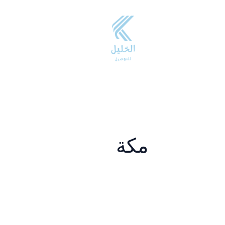
خطي
لى
لمحتوى
مكة