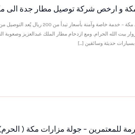
ة و ارخص شركة توصيل مطار جدة الى مكة 26
قيم هذا post التوصيل من جدة إلى مكة – خدمة خاصة و
وار بيت الله الحرام. ومع ازدحام مطار الملك عبدالعزيز وصعوبة ال
سيارات حديثة وسائقين […]
 للمعتمرين – جولة مزارات مكة ( الحرم) 025