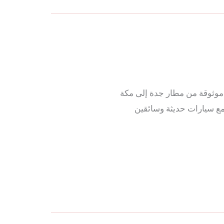
يل موثوقة من مطار جدة إلى مكة
ر لك تجربة نقل مريحة وآمنة بأسعار تبدأ من 200 ريال فقط، مع سيارات حديثة وسائقين