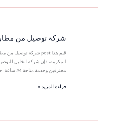
شركة توصيل من مطار جدة
شركة
توصيل
قيم هذا post شركة توص
من
مطار
محترفين وخدمة متاحة 24 ساعة. حجز فوري عبر واتساب:
جدة
إلى
قراءة المزيد »
مكة
2026