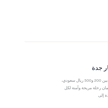
ر جدة
قيم هذا post تسعير تاكسي المطار جدة الى الحرم تتراوح تسعيرة تاكسي المطار من جدة إلى الحرم بين 200 و500 ريال سعودي،
ان رحلة مريحة وآمنة لكل